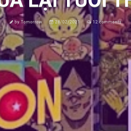
MUA LẠI TUỔI 
by
Tomorrow
28/02/2021
12
comments