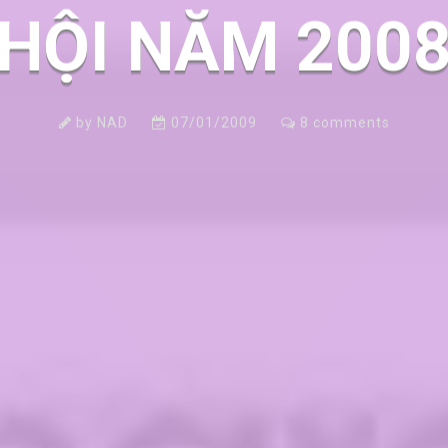
HỘI NĂM 200
by
NAD
07/01/2009
8
comments