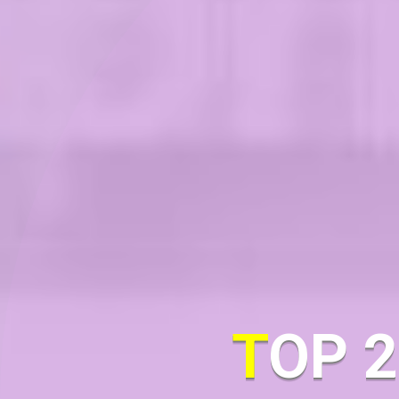
TOP 20 DỊCH VỤ MẠNG XÃ