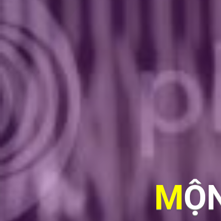
MỘNG TY™ [TỴ VỚI CÁI