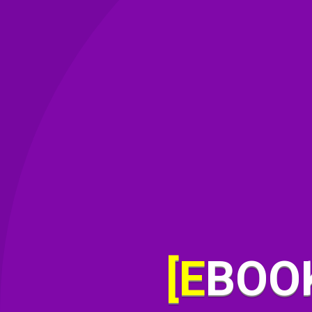
[EBOOK] BÍ MẬT MỘ KHỔNG