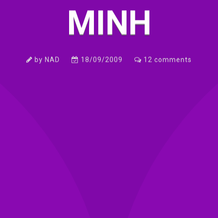
MINH
by
NAD
18/09/2009
12
comments