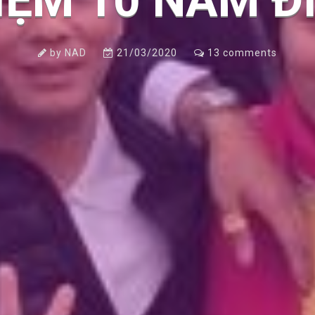
NIỆM 10 NĂM Đ
by
NAD
21/03/2020
13
comments