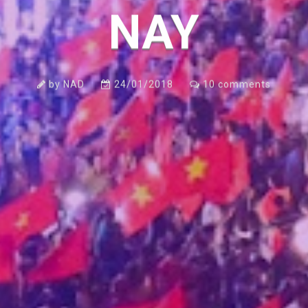
NAY
by
NAD
24/01/2018
10
comments