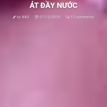
ÁT ĐẦY NƯỚC
by
NAD
07/12/2010
17
comments