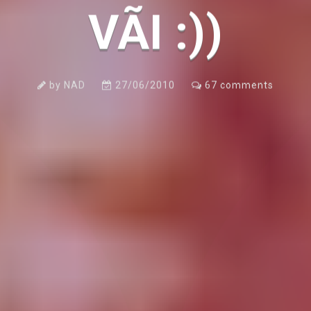
VÃI :))
by
NAD
27/06/2010
67
comments