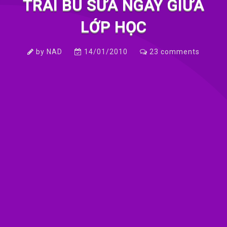
TRAI BÚ SỮA NGAY GIỮA
LỚP HỌC
by
NAD
14/01/2010
23
comments